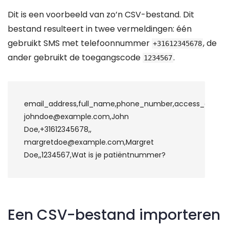
Dit is een voorbeeld van zo’n CSV-bestand. Dit
bestand resulteert in twee vermeldingen: één
gebruikt SMS met telefoonnummer
, de
+31612345678
ander gebruikt de toegangscode
.
1234567
email_address
,
full_name
,
phone_number
,
access_code
,
a
johndoe@example.com
,
John 
Doe
,
+31612345678
margretdoe@example.com
,
Margret 
Doe
,,
1234567
,
Wat is je patiëntnummer?
Een CSV-bestand importeren