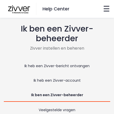
×
☰
Help Center
Ik ben een Zivver-
Wil je zoeken?
beheerder
Ga hiernaartoe
Zivver instellen en beheren
taal veranderen
Ik heb een Zivver-bericht ontvangen
English
Ik heb een Zivver-account
Nederlands
Ik ben een Zivver-beheerder
contact
Veelgestelde vragen