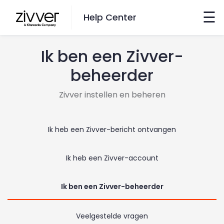
×
☰
Help Center
Ik ben een Zivver-
Wil je zoeken?
beheerder
Ga hiernaartoe
Zivver instellen en beheren
taal veranderen
Ik heb een Zivver-bericht ontvangen
Nederlands
Ik heb een Zivver-account
English
Ik ben een Zivver-beheerder
contact
Veelgestelde vragen