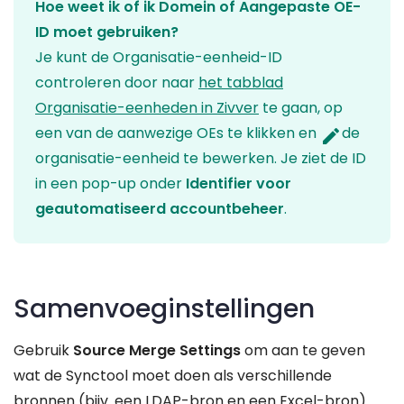
Hoe weet ik of ik Domein of Aangepaste OE-
ID moet gebruiken?
Je kunt de Organisatie-eenheid-ID
controleren door naar
het tabblad
Organisatie-eenheden in Zivver
te gaan, op
een van de aanwezige OEs te klikken en
de
edit
organisatie-eenheid te bewerken. Je ziet de ID
in een pop-up onder
Identifier voor
geautomatiseerd accountbeheer
.
Samenvoeginstellingen
Gebruik
Source Merge Settings
om aan te geven
wat de Synctool moet doen als verschillende
bronnen (bijv. een LDAP-bron en een Excel-bron)