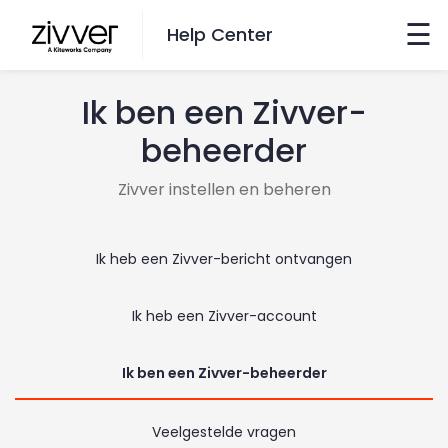
×
☰
Help Center
Ik ben een Zivver-
Wil je zoeken?
beheerder
Ga hiernaartoe
Zivver instellen en beheren
taal veranderen
Ik heb een Zivver-bericht ontvangen
English
Ik heb een Zivver-account
Nederlands
Ik ben een Zivver-beheerder
contact
Veelgestelde vragen