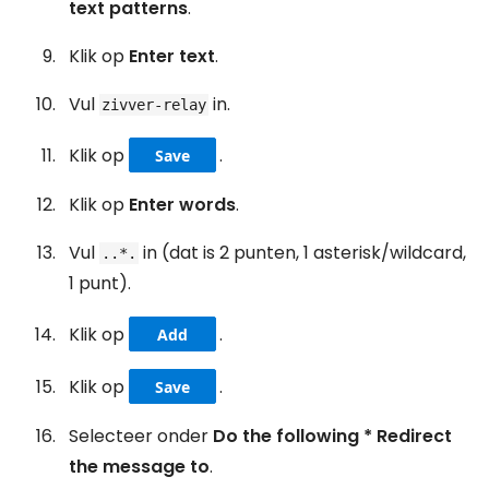
text patterns
.
Klik op
Enter text
.
Vul
in.
zivver-relay
Klik op
.
Save
Klik op
Enter words
.
Vul
in (dat is 2 punten, 1 asterisk/wildcard,
..*.
1 punt).
Klik op
.
Add
Klik op
.
Save
Selecteer onder
Do the following *
Redirect
the message to
.