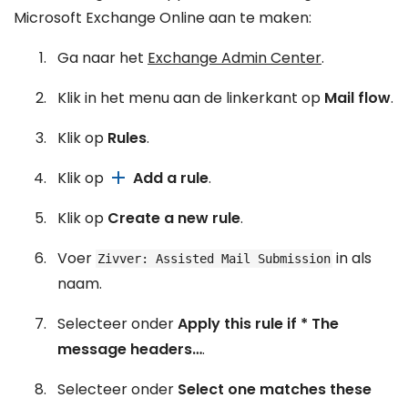
Microsoft Exchange Online aan te maken:
Ga naar het
Exchange Admin Center
.
Klik in het menu aan de linkerkant op
Mail flow
.
Klik op
Rules
.
add
Klik op
Add a rule
.
Klik op
Create a new rule
.
Voer
in als
Zivver: Assisted Mail Submission
naam.
Selecteer onder
Apply this rule if *
The
message headers…
.
Selecteer onder
Select one
matches these