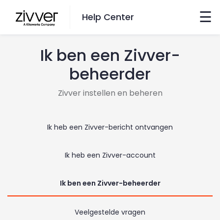
×
☰
Help Center
Ik ben een Zivver-
Wil je zoeken?
beheerder
Ga hiernaartoe
Zivver instellen en beheren
taal veranderen
Ik heb een Zivver-bericht ontvangen
English
Ik heb een Zivver-account
Nederlands
Ik ben een Zivver-beheerder
contact
Veelgestelde vragen