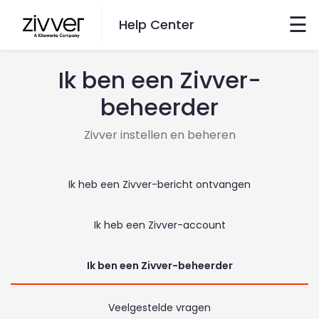
×
☰
Help Center
Ik ben een Zivver-
Wil je zoeken?
beheerder
Ga hiernaartoe
Zivver instellen en beheren
taal veranderen
Ik heb een Zivver-bericht ontvangen
Nederlands
Ik heb een Zivver-account
English
Ik ben een Zivver-beheerder
contact
Veelgestelde vragen