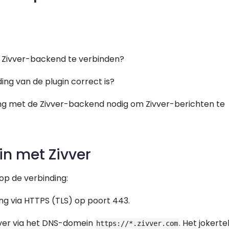
e Zivver-backend te verbinden?
ing van de plugin correct is?
ding met de Zivver-backend nodig om Zivver-berichten te
in met Zivver
p de verbinding:
ing via HTTPS (TLS) op poort 443.
vver via het DNS-domein
. Het jokert
https://*.zivver.com