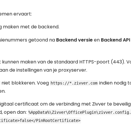
lemen ervaart:
ing maken met de backend.
sienummers getoond na
Backend versie
en
Backend API
uik kunnen maken van de standaard HTTPS-poort (443). V
an de instellingen van je proxyserver.
 niet blokkeren. Voeg
indien nodig t
https://*.zivver.com
en.
igitaal certificaat om de verbinding met Zivver te beveilig
d, open dan:
%AppData%\Zivver\OfficePlugin\zivver.config
tificate>false</PinRootCertificate>