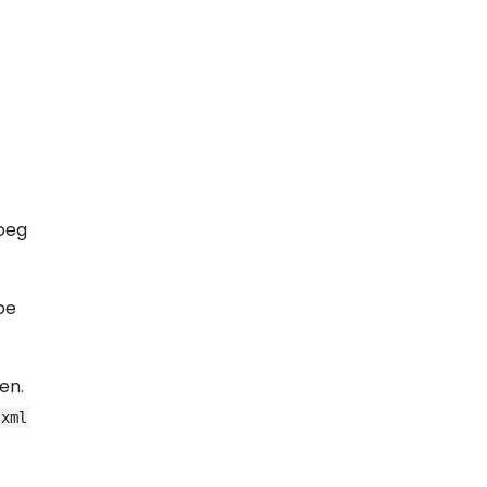
oeg
oe
en.
.xml